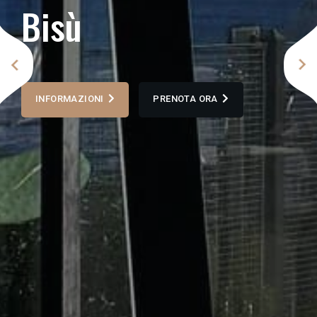
B
i
s
ù
INFORMAZIONI
PRENOTA ORA