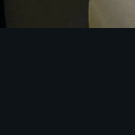
CHI SIAMO
Un pò di noi
e della nostra storia
Il Bisù è la tua location esclusiva ed elegante nel cuore
di Genova.
Affacciato sul mare, il nostro locale è distribuito su due
livelli:
•⁠ ⁠Il Bisù al piano principale aperto tutto l’anno composto